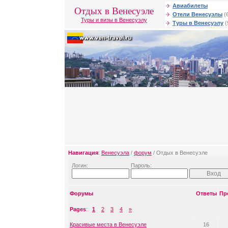
Авиабилеты
Отдых в Венесуэле
Отели Венесуэлы
(
Туры и визы в Венесуэлу
Туры в Венесуэлу
(
Навигация
:
Венесуэла
/
форум
/ Отдых в Венесуэле
Логин:
Пароль:
Форумы
Ответы
Пр
Pages
:
1
2
3
4
»
Красивые места в Венесуэле
16