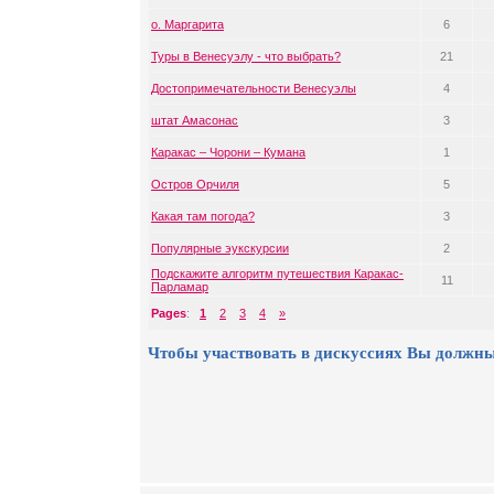
о. Маргарита
6
Туры в Венесуэлу - что выбрать?
21
Достопримечательности Венесуэлы
4
штат Амасонас
3
Каракас – Чорони – Кумана
1
Остров Орчиля
5
Какая там погода?
3
Популярные эукскурсии
2
Подскажите алгоритм путешествия Каракас-
11
Парламар
Pages
:
1
2
3
4
»
Чтобы участвовать в дискуссиях Вы должны