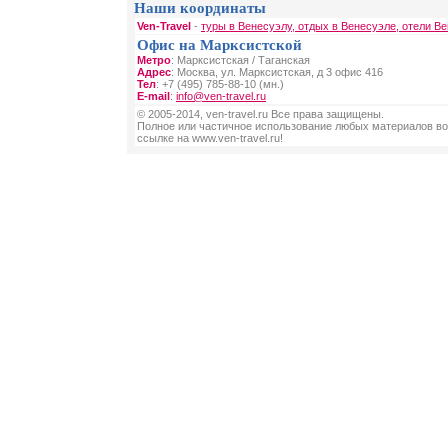
Наши координаты
Ven-Travel
-
туры в Венесуэлу, отдых в Венесуэле, отели В
Офис на Марксистской
Метро
: Марксистская / Таганская
Адрес
: Москва, ул. Марксистская, д 3 офис 416
Тел
: +7 (495) 785-88-10 (мн.)
E-mail
:
info@ven-travel.ru
© 2005-2014, ven-travel.ru Все права защищены.
Полное или частичное использование любых материалов во
ссылке на www.ven-travel.ru!