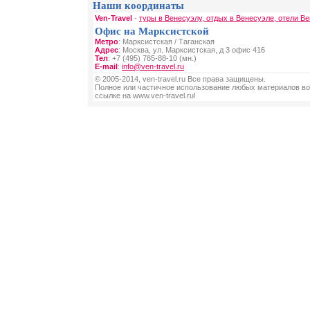
Наши координаты
Ven-Travel
-
туры в Венесуэлу, отдых в Венесуэле, отели В
Офис на Марксистской
Метро
: Марксистская / Таганская
Адрес
: Москва, ул. Марксистская, д 3 офис 416
Тел
: +7 (495) 785-88-10 (мн.)
E-mail
:
info@ven-travel.ru
© 2005-2014, ven-travel.ru Все права защищены.
Полное или частичное использование любых материалов во
ссылке на www.ven-travel.ru!