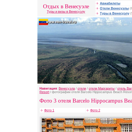
Авиабилеты
Отдых в Венесуэле
Отели Венесуэлы
(
Туры и визы в Венесуэлу
Туры в Венесуэлу
(
Навигация
:
Венесуэла
/
отели
/
отели Маргариты
/
отель Ba
Resort
/ фотографии отеля Barcelo Hippocampus Beach Resor
Фото 3 отеля Barcelo Hippocampus Bea
Фото 1
Фото 2