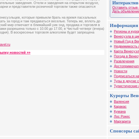
Интерактив
ательные заведения. Отели и заведения на открытом воздухе,
варни и представители розничной торговли также опасаются
Оставить отзыв 
Дать объявление
венесуэльцев, которые привыкли брать на время пасхальных
ать за город и там предаваться веселью. Теперь же, вплоть до
Информация 
ский мир отмечает в ближайший уик-энд, продажа и торговля в
ми разрешена только с 10.00 до 17.00, в Чистый четверг (вчера)
Регионы и куро
годня). В воскресенье торговля алкоголем будет запрещена
Венесуэла в ци
Новый Год в Ве
ravel.ru
Недвижимость 
Карта Венесуэ
сылку новостей »»
Погода в Венес
Развлечения
Достопримечат
Новости
Подписаться на
Туры в другие 
Туристические
Курорты Вен
Валенсия
Каракас
Кумана
Лос Рокес
Маргарита
Спонсоры са