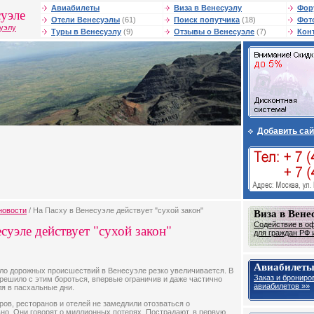
Авиабилеты
Виза в Венесуэлу
Фор
уэле
Отели Венесуэлы
(61)
Поиск попутчика
(18)
Фот
суэлу
Туры в Венесуэлу
(9)
Отзывы о Венесуэле
(7)
Кон
Добавить сай
новости
/ На Пасху в Венесуэле действует "сухой закон"
Виза в Вене
Содействие в о
суэле действует "сухой закон"
для граждан РФ и
Авиабилеты
ло дорожных происшествий в Венесуэле резко увеличивается. В
Заказ и брониро
 решило с этим бороться, впервые ограничив и даже частично
авиабилетов »»
ля в пасхальные дни.
ров, ресторанов и отелей не замедлили отозваться о
но. Они говорят о миллионных потерях. Пострадают, в первую