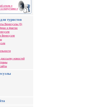
об отеле »
 о попутчике »
для туристов
рты Венесуэлы (5)
фрах и фактах
несуэле
в Венесуэле
лы
уэле
ельности
 рассылку новостей
страны
 сайты
есуэлы
йта