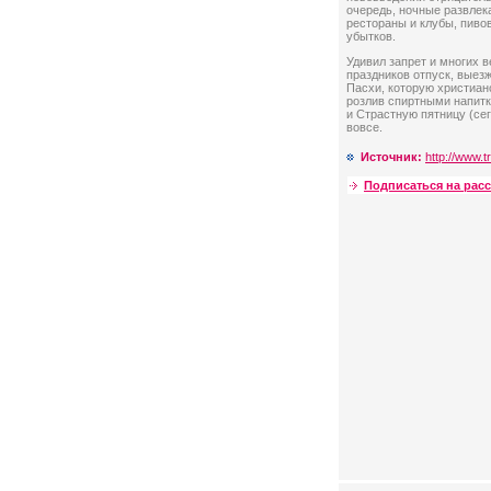
очередь, ночные развлек
рестораны и клубы, пиво
убытков.
Удивил запрет и многих 
праздников отпуск, выезж
Пасхи, которую христиан
розлив спиртными напитка
и Страстную пятницу (се
вовсе.
Источник:
http://www.t
Подписаться на рас