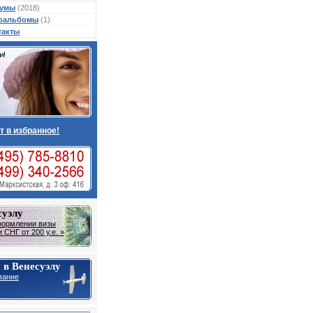
умы
(2018)
оальбомы
(1)
такты
т в избранное!
суэлу
формлении визы
 СНГ от 200 у.е. »
 в Венесуэлу
вание