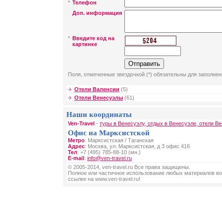
*
Телефон
Доп. информация
*
Введите код на
картинке
Поля, отмеченные звездочкой (*) обязательны для заполнен
Отели Валенсии
(5)
Отели Венесуэлы
(61)
Наши координаты
Ven-Travel
-
туры в Венесуэлу, отдых в Венесуэле, отели В
Офис на Марксистской
Метро
: Марксистская / Таганская
Адрес
: Москва, ул. Марксистская, д 3 офис 416
Тел
: +7 (495) 785-88-10 (мн.)
E-mail
:
info@ven-travel.ru
© 2005-2014, ven-travel.ru Все права защищены.
Полное или частичное использование любых материалов во
ссылке на www.ven-travel.ru!