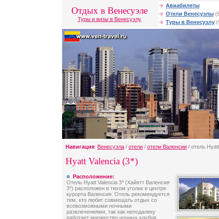
Авиабилеты
Отдых в Венесуэле
Отели Венесуэлы
(
Туры и визы в Венесуэлу
Туры в Венесуэлу
(
Навигация
:
Венесуэла
/
отели
/
отели Валенсии
/ отель Hyatt
Hyatt Valencia (3*)
Расположение:
Отель Hyatt Valencia 3* (Хайятт Валенсия
3*) расположен в тихом уголке в центре
курорта Валенсия. Отель рекомендуется
тем, кто любит совмещать отдых со
всевозможными ночными
развлечениями, так как неподалеку
работает множество ночных клубов,