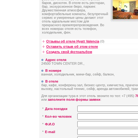
баров, дискотек. В отеле есть ресторан,
бар, экскурсионное бюро, паркинг.
Дружественная атмосфера,
комфортабельные комнаты, безупречный
сервис и умеренные цены делают этот
отель идеальным местом для
прекрасного времяпрепровождения. Во
всех номерах отеля есть телефон,
холодильник, фен.
Отзывы об отеле Hyatt Valencia
(0)
Оставить отзыв об этом отеле
Создать свой фотоальбом
Адрес отеля
24500 TOWN CENTER DR.,
В номере
ванная, холодильник, мини-бар, сейф, балкон,
В отеле
бар, кафе, конференц-зал, бизнес-центр, химчистка, прачечн
вызову, настольный теннис, сейф, аренда автомобилей, тра
Для организации тура в этот отель звоните по тел: +7 (495)
7
или
заполните поля формы заявки
:
*
Дата поездки
*
Кол-во человек
*
Ф.И.О
*
E-mail