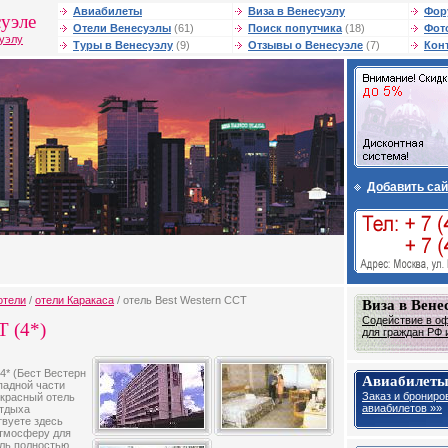
Авиабилеты
Виза в Венесуэлу
Фор
уэле
Отели Венесуэлы
(61)
Поиск попутчика
(18)
Фот
суэлу
Туры в Венесуэлу
(9)
Отзывы о Венесуэле
(7)
Кон
Добавить сай
отели
/
отели Каракаса
/ отель Best Western CCT
Виза в Вене
Содействие в о
T (4*)
для граждан РФ и
4* (Бест Вестерн
Авиабилеты
падной части
Заказ и брониро
екрасный отель
авиабилетов »»
отдыха
твуете здесь
атмосферу для
ель полностью