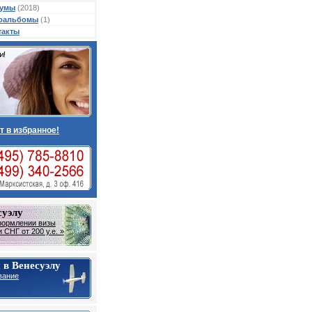
умы
(2018)
оальбомы
(1)
такты
т в избранное!
суэлу
формлении визы
 СНГ от 200 у.е. »
 в Венесуэлу
вание