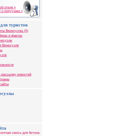
об отеле »
 о попутчике »
для туристов
рты Венесуэлы (5)
фрах и фактах
несуэле
в Венесуэле
лы
уэле
ельности
 рассылку новостей
страны
 сайты
есуэлы
йта
онтная смесь для бетона