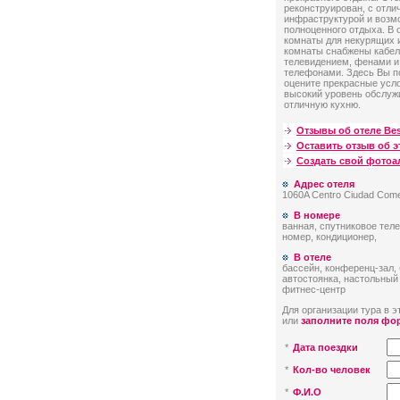
реконструирован, с отли
инфраструктурой и возм
полноценного отдыха. В 
комнаты для некурящих 
комнаты снабжены кабе
телевидением, фенами 
телефонами. Здесь Вы п
оцените прекрасные усл
высокий уровень обслуж
отличную кухню.
Отзывы об отеле Bes
Оставить отзыв об э
Создать свой фото
Адрес отеля
1060A Centro Ciudad Come
В номере
ванная, спутниковое теле
номер, кондиционер,
В отеле
бассейн, конференц-зал, 
автостоянка, настольный 
фитнес-центр
Для организации тура в эт
или
заполните поля фо
*
Дата поездки
*
Кол-во человек
*
Ф.И.О