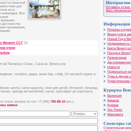
Интерактив
чной гостиничной
ожностями для
Оставить отзыв 
отеле есть
Дать объявление
и инвалидов. Все
льным
и прямыми
Информация 
о достоинству
овия проживания,
Регионы и куро
ивания,
Венесуэла в ци
Новый Год в Ве
t Western CCT
(0)
Недвижимость 
том отеле
Карта Венесуэ
альбом
Погода в Венес
Развлечения
Достопримечат
rcial Tamanaco Chuao , Caracas, Венесуэла
Новости
Подписаться на
видение, телефон, радио, мини-бар, сейф, 24-часовой сервис в
Туры в другие 
Туристические
бизнес-центр, салон красоты, няня для детей, Интернет, бильярд,
Курорты Вен
теннис, аренда автомобилей, сауна, трансферт до аэропорта,
Валенсия
Каракас
от отель звоните по тел: +7 (495)
785-88-10
(мн.),
Кумана
рмы заявки
:
Лос Рокес
Маргарита
Спонсоры са
Строительная рем