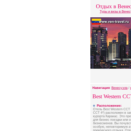
Отдых в Венес
Туры и визы в Вене
Навигация
:
Венесуэла
/
Best Western CC
Расположение:
Отель Best Western CCT 
ССТ 4*) расположен в за
курорта Каракас. Это пр
для бизнес поездки или 
бизнесменов. Вы почувс
особую, неповторимую 
прекрасного отдыха. От