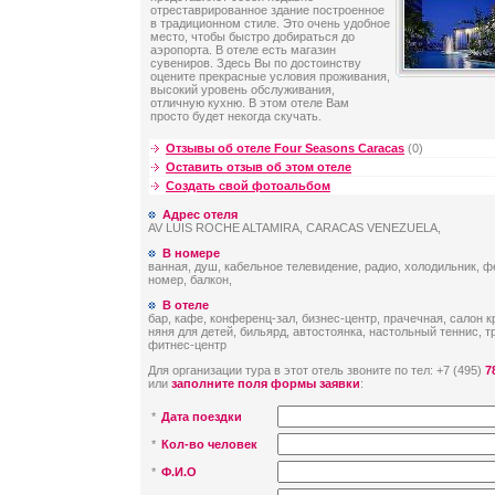
отреставрированное здание построенное
в традиционном стиле. Это очень удобное
место, чтобы быстро добираться до
аэропорта. В отеле есть магазин
сувениров. Здесь Вы по достоинству
оцените прекрасные условия проживания,
высокий уровень обслуживания,
отличную кухню. В этом отеле Вам
просто будет некогда скучать.
Отзывы об отеле Four Seasons Caracas
(0)
Оставить отзыв об этом отеле
Создать свой фотоальбом
Адрес отеля
AV LUIS ROCHE ALTAMIRA, CARACAS VENEZUELA,
В номере
ванная, душ, кабельное телевидение, радио, холодильник, ф
номер, балкон,
В отеле
бар, кафе, конференц-зал, бизнес-центр, прачечная, салон 
няня для детей, бильярд, автостоянка, настольный теннис, 
фитнес-центр
Для организации тура в этот отель звоните по тел: +7 (495)
7
или
заполните поля формы заявки
:
*
Дата поездки
*
Кол-во человек
*
Ф.И.О