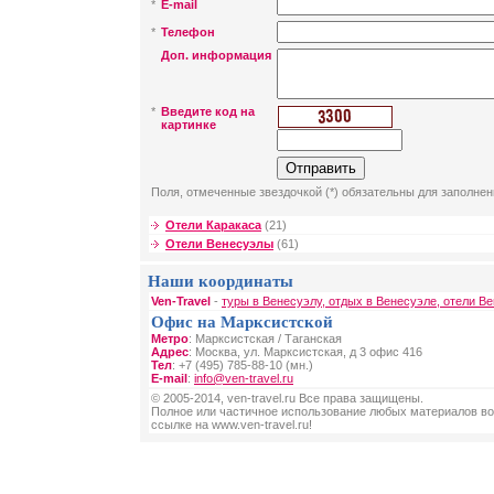
*
E-mail
*
Телефон
Доп. информация
*
Введите код на
картинке
Поля, отмеченные звездочкой (*) обязательны для заполнен
Отели Каракаса
(21)
Отели Венесуэлы
(61)
Наши координаты
Ven-Travel
-
туры в Венесуэлу, отдых в Венесуэле, отели В
Офис на Марксистской
Метро
: Марксистская / Таганская
Адрес
: Москва, ул. Марксистская, д 3 офис 416
Тел
: +7 (495) 785-88-10 (мн.)
E-mail
:
info@ven-travel.ru
© 2005-2014, ven-travel.ru Все права защищены.
Полное или частичное использование любых материалов во
ссылке на www.ven-travel.ru!