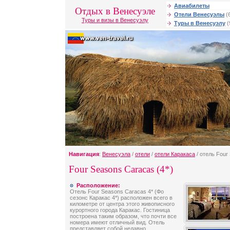
Авиабилеты
Отдых в Венесуэле
Отели Венесуэлы
(
Туры и визы в Венесуэлу
Туры в Венесуэлу
(
Навигация
:
Венесуэла
/
отели
/
отели Каракаса
/ отель Four
Four Seasons Caracas (4*)
Расположение:
Отель Four Seasons Caracas 4* (Фо
сезонс Каракас 4*) расположен всего в
километре от центра этого живописного
курортного города Каракас. Гостиница
построена таким образом, что почти все
номера имеют отличный вид. Отель
представляет собой недавно